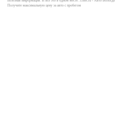
полезная информация. И все это в одном месте: 35net.ru - Авто Вологда
Получите максимальную цену за авто с пробегом