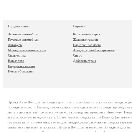
Продажа авто
Гаражи
Легковые автомобили
Капитальные гаражи
Грузовые автомобили
Железные гаражи
Автобусы
Парковочные места
Мотоциклы и мототехника
Аренда гаражей и паркингов
Спецтехника
Спрос
Новые авто
Добавить гараж
Подержанные авто
Новые объявления
Проект
Авто Вологда
был создан для того, чтобы облегчить жизнь авто владельца
Вологды и области. Раньше, чтобы купить или продать авто в Вологде, приходилось
листать десятки газет, пытаться найти хоть крупицу информации в Интернете. Тепер
все это доступно на одном сайте. Объявления о продаже авто в Вологде (легковые 
грузовые авто, мототехника, снегоходы, квадроциклы), покупка и продажа гаражей
различных запчастей, а также авто фирмы Вологды, автосалоны Вологды и другая