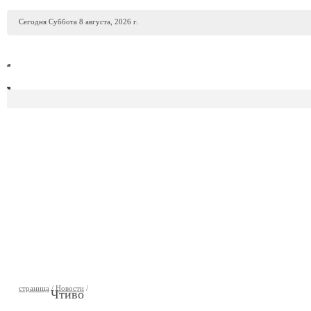
Сегодня Суббота 8 августа, 2026 г.
ПРОДАЖА АВТО
АВТОСАЛОНЫ
ГАРАЖИ
АВТОФИР
страница
/
Новости
/
Чтиво