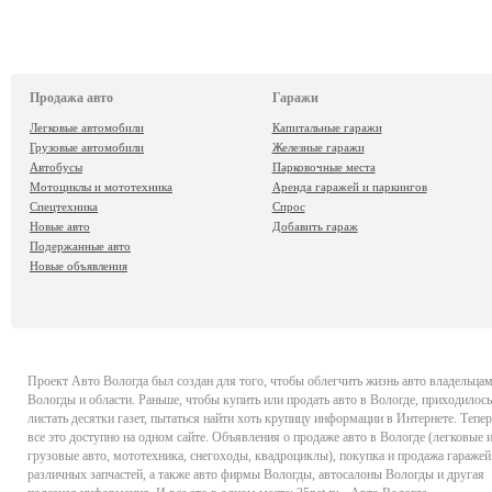
Продажа авто
Гаражи
Легковые автомобили
Капитальные гаражи
Грузовые автомобили
Железные гаражи
Автобусы
Парковочные места
Мотоциклы и мототехника
Аренда гаражей и паркингов
Спецтехника
Спрос
Новые авто
Добавить гараж
Подержанные авто
Новые объявления
Проект
Авто Вологда
был создан для того, чтобы облегчить жизнь авто владельца
Вологды и области. Раньше, чтобы купить или продать авто в Вологде, приходилось
листать десятки газет, пытаться найти хоть крупицу информации в Интернете. Тепер
все это доступно на одном сайте. Объявления о продаже авто в Вологде (легковые 
грузовые авто, мототехника, снегоходы, квадроциклы), покупка и продажа гаражей
различных запчастей, а также авто фирмы Вологды, автосалоны Вологды и другая