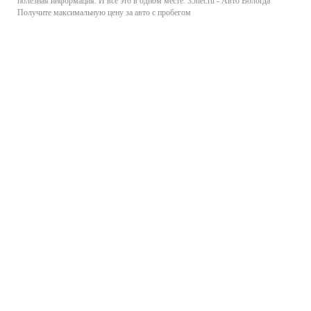
полезная информация. И все это в одном месте: 35net.ru - Авто Вологда
Получите максимальную цену за авто с пробегом