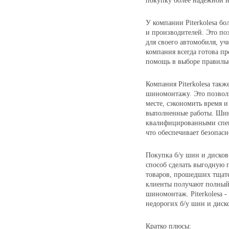
покупку более надежной и
У компании Piterkolesa б
и производителей. Это по
для своего автомобиля, уч
компания всегда готова п
помощь в выборе правиль
Компания Piterkolesa такж
шиномонтажу. Это позвол
месте, сэкономить время 
выполненные работы. Шин
квалифицированными спец
что обеспечивает безопасн
Покупка б/у шин и дисков 
способ сделать выгодную 
товаров, прошедших тщате
клиенты получают полный 
шиномонтаж. Piterkolesa 
недорогих б/у шин и диск
Кратко плюсы: