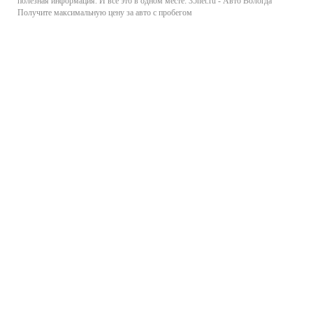
полезная информация. И все это в одном месте: 35net.ru - Авто Вологда
Получите максимальную цену за авто с пробегом