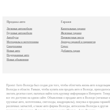
Продажа авто
Гаражи
Легковые автомобили
Капитальные гаражи
Грузовые автомобили
Железные гаражи
Автобусы
Парковочные места
Мотоциклы и мототехника
Аренда гаражей и паркингов
Спецтехника
Спрос
Новые авто
Добавить гараж
Подержанные авто
Новые объявления
Проект
Авто Вологда
был создан для того, чтобы облегчить жизнь авто владельца
Вологды и области. Раньше, чтобы купить или продать авто в Вологде, приходилось
листать десятки газет, пытаться найти хоть крупицу информации в Интернете. Тепер
все это доступно на одном сайте. Объявления о продаже авто в Вологде (легковые 
грузовые авто, мототехника, снегоходы, квадроциклы), покупка и продажа гаражей
различных запчастей, а также авто фирмы Вологды, автосалоны Вологды и другая