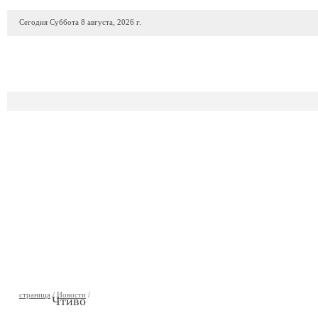
Сегодня Суббота 8 августа, 2026 г.
ПРОДАЖА АВТО
АВТОСАЛОНЫ
ГАРАЖИ
АВТОФИР
страница
/
Новости
/
Чтиво