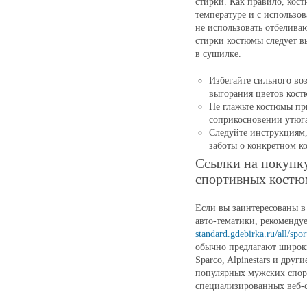
стирки. Как правило, кос
температуре и с использо
не использовать отбеливаю
стирки костюмы следует в
в сушилке.
Избегайте сильного во
выгорания цветов кост
Не глажьте костюмы пр
соприкосновении утюга
Следуйте инструкциям,
заботы о конкретном к
Ссылки на покупк
спортивных костю
Если вы заинтересованы 
авто-тематики, рекомендуе
standard.gdebirka.ru/all/spo
обычно предлагают широки
Sparco, Alpinestars и дру
популярных мужских спор
специализированных веб-с