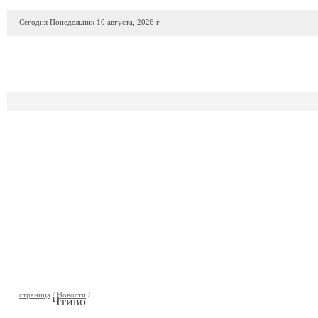
Сегодня Понедельник 10 августа, 2026 г.
ПРОДАЖА АВТО
АВТОСАЛОНЫ
ГАРАЖИ
АВТОФИР
страница
/
Новости
/
Чтиво