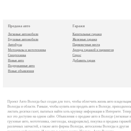
Продажа авто
Гаражи
Легковые автомобили
Капитальные гаражи
Грузовые автомобили
Железные гаражи
Автобусы
Парковочные места
Мотоциклы и мототехника
Аренда гаражей и паркингов
Спецтехника
Спрос
Новые авто
Добавить гараж
Подержанные авто
Новые объявления
Проект
Авто Вологда
был создан для того, чтобы облегчить жизнь авто владельца
Вологды и области. Раньше, чтобы купить или продать авто в Вологде, приходилось
листать десятки газет, пытаться найти хоть крупицу информации в Интернете. Тепер
все это доступно на одном сайте. Объявления о продаже авто в Вологде (легковые 
грузовые авто, мототехника, снегоходы, квадроциклы), покупка и продажа гаражей
различных запчастей, а также авто фирмы Вологды, автосалоны Вологды и другая