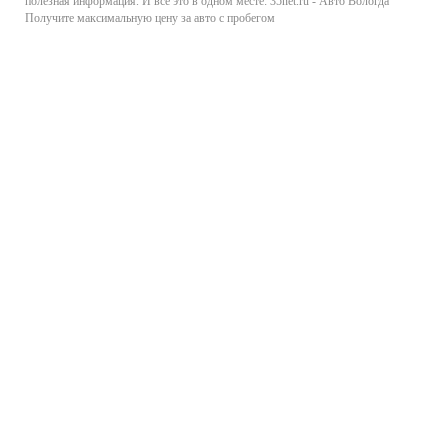
полезная информация. И все это в одном месте: 35net.ru - Авто Вологда
Получите максимальную цену за авто с пробегом