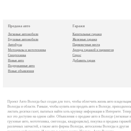
Продажа авто
Гаражи
Легковые автомобили
Капитальные гаражи
Грузовые автомобили
Железные гаражи
Автобусы
Парковочные места
Мотоциклы и мототехника
Аренда гаражей и паркингов
Спецтехника
Спрос
Новые авто
Добавить гараж
Подержанные авто
Новые объявления
Проект
Авто Вологда
был создан для того, чтобы облегчить жизнь авто владельца
Вологды и области. Раньше, чтобы купить или продать авто в Вологде, приходилось
листать десятки газет, пытаться найти хоть крупицу информации в Интернете. Тепер
все это доступно на одном сайте. Объявления о продаже авто в Вологде (легковые 
грузовые авто, мототехника, снегоходы, квадроциклы), покупка и продажа гаражей
различных запчастей, а также авто фирмы Вологды, автосалоны Вологды и другая