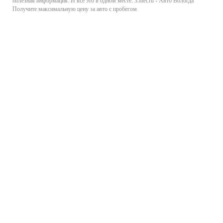
полезная информация. И все это в одном месте: 35net.ru - Авто Вологда
Получите максимальную цену за авто с пробегом