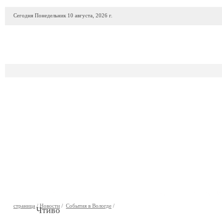
Сегодня Понедельник 10 августа, 2026 г.
ПРОДАЖА АВТО
АВТОСАЛОНЫ
ГАРАЖИ
АВТОФИР
страница
/
Новости
/
События в Вологде
/
Чтиво