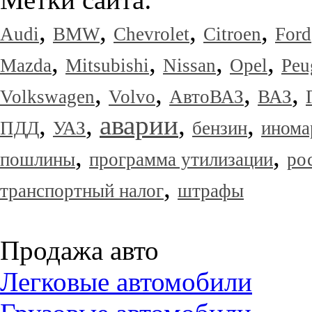
,
,
,
,
Audi
BMW
Chevrolet
Citroen
Ford
,
,
,
,
Mazda
Mitsubishi
Nissan
Opel
Peu
,
,
,
,
Volkswagen
Volvo
АвтоВАЗ
ВАЗ
,
,
аварии
,
,
ПДД
УАЗ
бензин
инома
,
,
пошлины
программа утилизации
ро
,
транспортный налог
штрафы
Продажа авто
Легковые автомобили