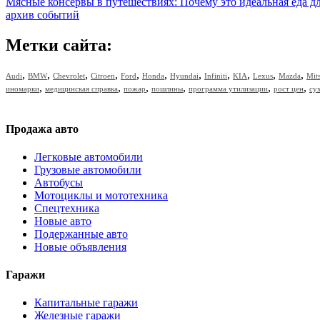
Мясные консервы в путешествиях: Почему это идеальная еда д
архив событий
Метки сайта:
,
,
,
,
,
,
,
,
,
,
,
Audi
BMW
Chevrolet
Citroen
Ford
Honda
Hyundai
Infiniti
KIA
Lexus
Mazda
Mit
,
,
,
,
,
,
иномарки
медицинская справка
пожар
пошлины
программа утилизации
рост цен
су
Продажа авто
Легковые автомобили
Грузовые автомобили
Автобусы
Мотоциклы и мототехника
Спецтехника
Новые авто
Подержанные авто
Новые объявления
Гаражи
Капитальные гаражи
Железные гаражи