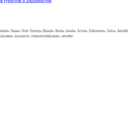
ля туристов и альпинистов
,
,
,
,
,
,
,
,
,
,
subishi
Nissan
Opel
Peugeot
Renault
Skoda
Suzuki
Toyota
Volkswagen
Volvo
АвтоВА
,
,
,
хой закон
техосмотр
транспортный налог
штрафы