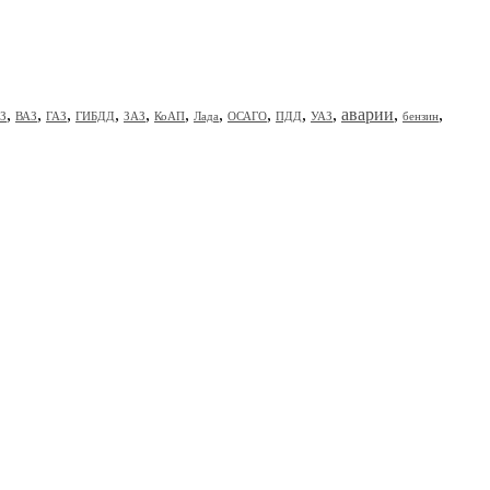
,
,
,
,
,
,
,
,
,
,
аварии
,
,
З
ВАЗ
ГАЗ
ГИБДД
ЗАЗ
КоАП
Лада
ОСАГО
ПДД
УАЗ
бензин