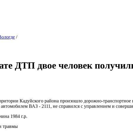
Вологде
/
тате ДТП двое человек получи
 территории Кадуйского района произошло дорожно-транспортно
я автомобилем ВАЗ - 2111, не справился с управлением и соверши
ина 1984 г.р.