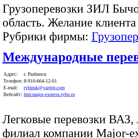
Грузоперевозки ЗИЛ Бычо
область. Желание клиента -
Рубрики фирмы:
Грузопер
Международные пере
Адрес:
г. Рыбинск
Телефон:
8-910-664-12-01
E-mail:
rybinsk@yarmjr.com
Вебсайт:
http:major-express.rybn.ru
Легковые перевозки ВАЗ,
филиал компании Major-ex