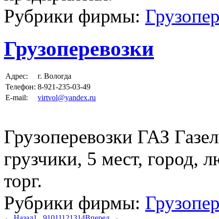
Рубрики фирмы:
Грузопер
Грузоперевозки
Адрес:
г. Вологда
Телефон:
8-921-235-03-49
E-mail:
virtvol@yandex.ru
Грузоперевозки ГАЗ Газель
грузчики, 5 мест, город, 
торг.
Рубрики фирмы:
Грузопер
←
Назад
1
...
9
10
11
12
13
14
Вперед
→