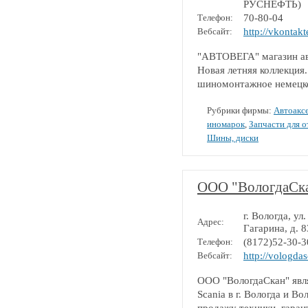
РУСНЕФТЬ)
Телефон:
70-80-04
Вебсайт:
http://vkontak
"АВТОВЕГА" магазин ав
Новая летняя коллекция
шиномонтажное немецко
Рубрики фирмы:
Автоакс
иномарок
,
Запчасти для 
Шины, диски
ООО "ВологдаСк
г. Вологда, ул.
Адрес:
Гагарина, д. 
Телефон:
(8172)52-30-3
Вебсайт:
http://vologda
ООО "ВологдаСкан" явл
Scania в г. Вологда и В