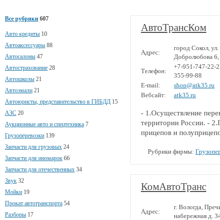
Все рубрики
607
АвтоТрансКом
Авто кредиты
10
Автоаксессуары
88
город Сокол, ул.
Адрес:
Автосалоны
47
Добролюбова 6,
+7-951-747-22-2
Автострахование
28
Телефон:
355-99-88
Автошколы
21
E-mail:
shop@atk35.ru
Автоэмали
21
Вебсайт:
atk35.ru
Автоюристы, представительство в ГИБДД
15
- 1.Осуществление перев
АЗС
20
территории России. - 2.
Аукционные авто и спецтехника
7
прицепов и полуприцепо
Грузоперевозки
139
Запчасти для грузовых
24
Рубрики фирмы:
Грузопе
Запчасти для иномарок
66
Запчасти для отечественных
34
Звук
32
КомАвтоТранс
Мойки
19
Прокат автотранспорта
54
г. Вологда, Пре
Адрес:
Разборы
17
набережная д. 3