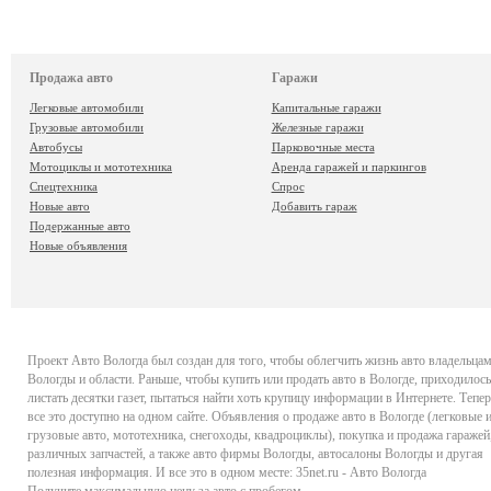
Продажа авто
Гаражи
Легковые автомобили
Капитальные гаражи
Грузовые автомобили
Железные гаражи
Автобусы
Парковочные места
Мотоциклы и мототехника
Аренда гаражей и паркингов
Спецтехника
Спрос
Новые авто
Добавить гараж
Подержанные авто
Новые объявления
Проект
Авто Вологда
был создан для того, чтобы облегчить жизнь авто владельца
Вологды и области. Раньше, чтобы купить или продать авто в Вологде, приходилось
листать десятки газет, пытаться найти хоть крупицу информации в Интернете. Тепер
все это доступно на одном сайте. Объявления о продаже авто в Вологде (легковые 
грузовые авто, мототехника, снегоходы, квадроциклы), покупка и продажа гаражей
различных запчастей, а также авто фирмы Вологды, автосалоны Вологды и другая
полезная информация. И все это в одном месте: 35net.ru - Авто Вологда