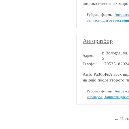
широко известных марок:
Рубрики фирмы:
Автоакс
Запчасти для отечествен
Авторазбор
г. Вологда, ул
Адрес:
5
Телефон:
+7953518292
АвТо РаЗбоРкА всех вид
на лево после второго п
Рубрики фирмы:
Автоакс
иномарок
,
Запчасти для 
←
Наз