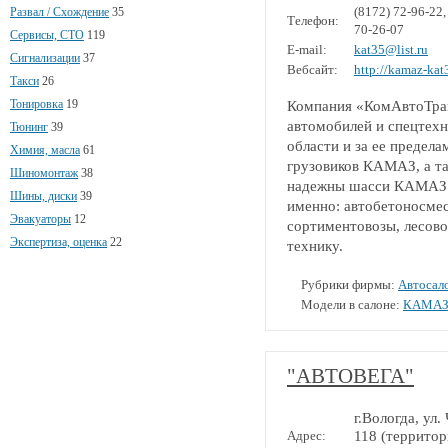
(8172) 72-96-22,
Развал / Схождение
35
Телефон:
70-26-07
Сервисы, СТО
119
E-mail:
kat35@list.ru
Сигнализации
37
Вебсайт:
http://kamaz-kat
Такси
26
Тонировка
19
Компания «КомАвтоТра
автомобилей и спецтех
Тюнинг
39
области и за ее предел
Химия, масла
61
грузовиков КАМАЗ, а т
Шиномонтаж
38
надежны шасси КАМАЗ со
Шины, диски
39
именно: автобетоносмес
Эвакуаторы
12
сортиментовозы, лесов
Экспертиза, оценка
22
технику.
Рубрики фирмы:
Автосал
Модели в салоне:
КАМА
"АВТОВЕГА"
г.Вологда, ул
Адрес:
118 (территор