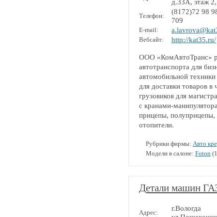
д.33А, этаж 2
(8172)72 98 9
Телефон:
709
E-mail:
a.lavrova@kat
Вебсайт:
http://kat35.ru/
ООО «КомАвтоТранс» ра
автотранспорта для биз
автомобильной техники
для доставки товаров в
грузовиков для магистр
с кранами-манипулятора
прицепы, полуприцепы,
отопители.
Рубрики фирмы:
Авто кр
Модели в салоне:
Foton
(1
Детали машин ГА
г.Вологда
Адрес: